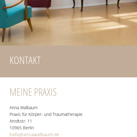
KONTAKT
MEINE PRAXIS
Anna Wal­baum
Pra­xis für Körper- und Traumatherapie
Arndt­str. 11
10965 Ber­lin
hallo@annawalbaum.de