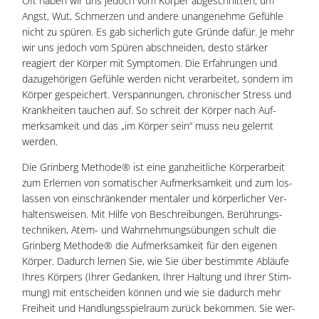
Oft haben wir uns jedoch vom Kör­per abge­schnit­ten, um
Angst, Wut, Schmer­zen und ande­re unan­ge­neh­me Gefüh­le
nicht zu spü­ren. Es gab sicher­lich gute Grün­de dafür. Je mehr
wir uns jedoch vom Spü­ren abschnei­den, des­to stär­ker
reagiert der Kör­per mit Sym­pto­men. Die Erfah­run­gen und
dazu­ge­hö­ri­gen Gefüh­le wer­den nicht ver­ar­bei­tet, son­dern im
Kör­per gespei­chert. Ver­span­nun­gen, chro­ni­scher Stress und
Krank­hei­ten tau­chen auf. So schreit der Kör­per nach Auf­
merk­sam­keit und das „im Kör­per sein“ muss neu gelernt
werden.
Die Grin­berg Metho­de® ist eine ganz­heit­li­che Kör­per­ar­beit
zum Erler­nen von soma­ti­scher Auf­merk­sam­keit und zum los­
las­sen von ein­schrän­ken­der men­ta­ler und kör­per­li­cher Ver­
hal­tens­wei­sen. Mit Hil­fe von Beschrei­bun­gen, Berüh­rungs­
tech­ni­ken, Atem- und Wahr­neh­mungs­übun­gen schult die
Grin­berg Metho­de® die Auf­merk­sam­keit für den eige­nen
Kör­per. Dadurch ler­nen Sie, wie Sie über bestimm­te Abläu­fe
Ihres Kör­pers (Ihrer Gedan­ken, Ihrer Hal­tung und Ihrer Stim­
mung) mit ent­schei­den kön­nen und wie sie dadurch mehr
Frei­heit und Hand­lungs­spiel­raum zurück bekom­men. Sie wer­