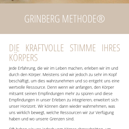
GRIN­BERG METHODE®
DIE KRAFT­VOL­LE STIM­ME IHRES
KÖRPERS
Jede Erfah­rung, die wir im Leben machen, erle­ben wir im und
durch den Kör­per. Meis­tens sind wir jedoch zu sehr im Kopf
beschäf­tigt, um dies wahr­zu­neh­men und so ent­geht uns eine
wert­vol­le Res­sour­ce. Denn wenn wir anfan­gen, den Kör­per
mit­samt sei­nen Emp­fin­dun­gen mehr zu spü­ren und die­se
Emp­fin­dun­gen in unser Erle­ben zu inte­grie­ren, erwei­tert sich
unser Hori­zont. Wir kön­nen dann wie­der wahr­neh­men, was
uns wirk­lich bewegt, wel­che Res­sour­cen wir zur Ver­fü­gung
haben und wo unse­re Gren­zen sind.