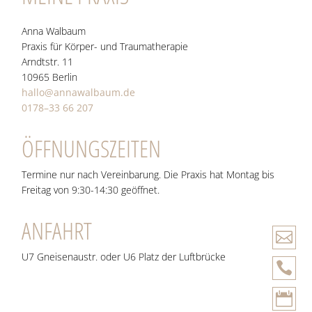
Anna Wal­baum
Pra­xis für Körper- und Traumatherapie
Arndt­str. 11
10965 Ber­lin
hallo@annawalbaum.de
0178–33 66 207
ÖFFNUNGSZEITEN
Termine nur nach Vereinbarung. Die Praxis hat Montag bis
Freitag von 9:30-14:30 geöffnet.
ANFAHRT

U7 Gneisenaustr. oder U6 Platz der Luftbrücke

