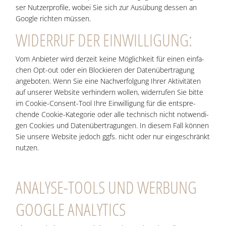
ser Nut­zer­pro­fi­le, wobei Sie sich zur Aus­übung des­sen an
Goog­le rich­ten müssen.
WIDER­RUF DER EINWILLIGUNG:
Vom Anbie­ter wird der­zeit kei­ne Mög­lich­keit für einen ein­fa­
chen Opt-out oder ein Blo­ckie­ren der Daten­über­tra­gung
ange­bo­ten. Wenn Sie eine Nach­ver­fol­gung Ihrer Akti­vi­tä­ten
auf unse­rer Web­site ver­hin­dern wol­len, wider­ru­fen Sie bit­te
im Coo­kie-Con­sent-Tool Ihre Ein­wil­li­gung für die ent­spre­
chen­de Coo­kie-Kate­go­rie oder alle tech­nisch nicht not­wen­di­
gen Coo­kies und Daten­über­tra­gun­gen. In die­sem Fall kön­nen
Sie unse­re Web­site jedoch ggfs. nicht oder nur ein­ge­schränkt
nutzen.
ANA­LY­SE-TOOLS UND WERBUNG
GOOG­LE ANALYTICS