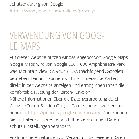
schutz­er­klä­rung von Goog­le:
https://www.google.com/policies/privacy/
.
VER­WEN­DUNG VON GOOG­
LE MAPS
Auf die­ser Web­site nut­zen wir das Ange­bot von Goog­le Maps.
Goog­le Maps wird von Goog­le
, 1600 Amphi­theat­re Park­
LLC
way, Moun­tain View,
94043,
(nach­fol­gend „Goog­le“)
CA
USA
betrie­ben. Dadurch kön­nen wir Ihnen inter­ak­ti­ve Kar­ten
direkt in der Web­sei­te anzei­gen und ermög­li­chen Ihnen die
kom­for­ta­ble Nut­zung der Kar­ten-Funk­ti­on.
Nähe­re Infor­ma­tio­nen über die Daten­ver­ar­bei­tung durch
Goog­le kön­nen Sie den Goog­le-Daten­schutz­hin­wei­sen ent­
neh­men:
https://policies.google.com/privacy
. Dort kön­nen
Sie im Daten­schutz­cen­ter auch Ihre per­sön­li­chen Daten­
schutz-Ein­stel­lun­gen verändern.
Aus­führ­li­che Anlei­tun­gen zur Ver­wal­tung der eige­nen Daten