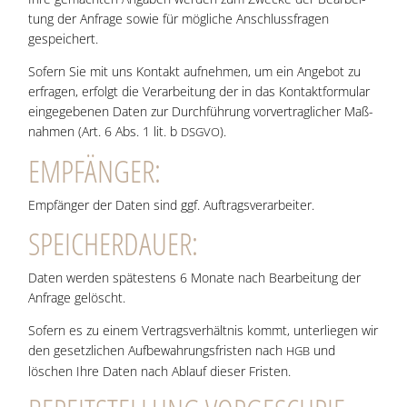
tung der Anfra­ge sowie für mög­li­che Anschluss­fra­gen
gespeichert.
Sofern Sie mit uns Kon­takt auf­neh­men, um ein Ange­bot zu
erfra­gen, erfolgt die Ver­ar­bei­tung der in das Kon­takt­for­mu­lar
ein­ge­ge­be­nen Daten zur Durch­füh­rung vor­ver­trag­li­cher Maß­
nah­men (Art. 6 Abs. 1 lit. b
).
DSGVO
EMP­FÄN­GER:
Emp­fän­ger der Daten sind ggf. Auftragsverarbeiter.
SPEI­CHER­DAU­ER:
Daten wer­den spä­tes­tens 6 Mona­te nach Bear­bei­tung der
Anfra­ge gelöscht.
Sofern es zu einem Ver­trags­ver­hält­nis kommt, unter­lie­gen wir
den gesetz­li­chen Auf­be­wah­rungs­fris­ten nach
und
HGB
löschen Ihre Daten nach Ablauf die­ser Fristen.