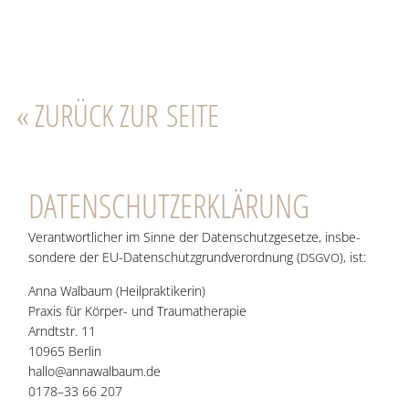
«
ZURÜCK ZUR SEITE
DATEN­SCHUTZ­ER­KLÄ­RUNG
Ver­ant­wort­li­cher im Sin­ne der Daten­schutz­ge­set­ze, ins­be­
son­de­re der EU-Daten­schutz­grund­ver­ord­nung (
), ist:
DSGVO
Anna Wal­baum (Heil­prak­ti­ke­rin)
Pra­xis für Kör­per- und Trau­ma­the­ra­pie
Arndt­str. 11
10965 Ber­lin
hallo@annawalbaum.de
0178–33 66 207