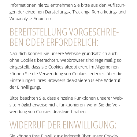
Infor­ma­tio­nen hier­zu ent­neh­men Sie bit­te aus den Auf­lis­tun­
gen der ein­zel­nen Darstellungs‑, Tracking‑, Remar­ke­ting- und
Webanalyse-Anbietern.
BEREIT­STEL­LUNG VOR­GE­SCHRIE­
BEN ODER ERFORDERLICH:
Natür­lich kön­nen Sie unse­re Web­site grund­sätz­lich auch
ohne Coo­kies betrach­ten. Web­brow­ser sind regel­mä­ßig so
ein­ge­stellt, dass sie Coo­kies akzep­tie­ren. Im All­ge­mei­nen
kön­nen Sie die Ver­wen­dung von Coo­kies jeder­zeit über die
Ein­stel­lun­gen Ihres Brow­sers deak­ti­vie­ren (sie­he Wider­ruf
der Einwilligung).
Bit­te beach­ten Sie, dass ein­zel­ne Funk­tio­nen unse­rer Web­
site mög­li­cher­wei­se nicht funk­tio­nie­ren, wenn Sie die Ver­
wen­dung von Coo­kies deak­ti­viert haben.
WIDER­RUF DER EINWILLIGUNG:
Sie kön­nen Ihre Ein­wil­li­gung jeder­zeit über unser Coo­kie-