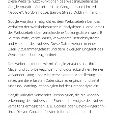
Die­se Web­site nutzt Funk­tio­nen des Web­ana­ly­se­diens­tes
Goog­le Ana­ly­tics. Anbie­ter ist die Goog­le Ire­land Limi­t­ed
(„Goog­le“), Gor­don House, Bar­row Street, Dub­lin 4, Irland.
Goog­le Ana­ly­tics ermög­licht es dem Web­site­be­trei­ber, das
Ver­hal­ten der Web­site­be­su­cher zu ana­ly­sie­ren. Hier­bei erhält
der Web­site­be­trei­ber ver­schie­de­ne Nut­zungs­da­ten, wie z. B.
Sei­ten­auf­ru­fe, Ver­weil­dau­er, ver­wen­de­te Betriebs­sys­te­me
und Her­kunft des Nut­zers. Die­se Daten wer­den in einer
User-ID zusam­men­ge­fasst und dem jewei­li­gen End­ge­rät des
Web­site­be­su­chers zugeordnet.
Des Wei­te­ren kön­nen wir mit Goog­le Ana­ly­tics u. a. Ihre
Maus- und Scroll­be­we­gun­gen und Klicks auf­zeich­nen. Fer­ner
ver­wen­det Goog­le Ana­ly­tics ver­schie­de­ne Model­lie­rungs­an­
sät­ze, um die erfass­ten Daten­sät­ze zu ergän­zen und setzt
Machi­ne-Lear­ning-Tech­no­lo­gien bei der Daten­ana­ly­se ein.
Goog­le Ana­ly­tics ver­wen­det Tech­no­lo­gien, die die Wie­der­
erken­nung des Nut­zers zum Zwe­cke der Ana­ly­se des Nut­zer­
ver­hal­tens ermög­li­chen (z. B. Coo­kies oder Device-Fin­ger­prin­
ting). Die von Goog­le erfass­ten Infor­ma­tio­nen über die