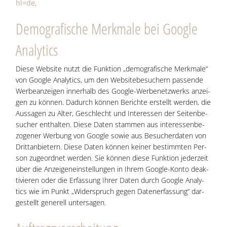
hl=de
.
Demo­gra­fi­sche Merk­ma­le bei Goog­le
Analytics
Die­se Web­site nutzt die Funk­ti­on „demo­gra­fi­sche Merk­ma­le“
von Goog­le Ana­ly­tics, um den Web­site­be­su­chern pas­sen­de
Wer­be­an­zei­gen inner­halb des Goog­le-Wer­be­netz­werks anzei­
gen zu kön­nen. Dadurch kön­nen Berich­te erstellt wer­den, die
Aus­sa­gen zu Alter, Geschlecht und Inter­es­sen der Sei­ten­be­
su­cher ent­hal­ten. Die­se Daten stam­men aus inter­es­sen­be­
zo­ge­ner Wer­bung von Goog­le sowie aus Besu­cher­da­ten von
Dritt­an­bie­tern. Die­se Daten kön­nen kei­ner bestimm­ten Per­
son zuge­ord­net wer­den. Sie kön­nen die­se Funk­ti­on jeder­zeit
über die Anzei­gen­ein­stel­lun­gen in Ihrem Goog­le-Kon­to deak­
ti­vie­ren oder die Erfas­sung Ihrer Daten durch Goog­le Ana­ly­
tics wie im Punkt „Wider­spruch gegen Daten­er­fas­sung“ dar­
ge­stellt gene­rell untersagen.