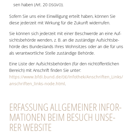
sen haben (Art. 20
).
DSGVO
Sofern Sie uns eine Ein­wil­li­gung erteilt haben, kön­nen Sie
die­se jeder­zeit mit Wir­kung für die Zukunft widerrufen.
Sie kön­nen sich jeder­zeit mit einer Beschwer­de an eine Auf­
sichts­be­hör­de wen­den, z. B. an die zustän­di­ge Auf­sichts­be­
hör­de des Bun­des­lands Ihres Wohn­sit­zes oder an die für uns
als ver­ant­wort­li­che Stel­le zustän­di­ge Behörde.
Eine Lis­te der Auf­sichts­be­hör­den (für den nicht­öf­fent­li­chen
Bereich) mit Anschrift fin­den Sie unter:
https://www.bfdi.bund.de/
/Infothek/Anschriften_Links/
DE
anschriften_links-node.html
.
ERFAS­SUNG ALL­GE­MEI­NER INFOR­
MA­TIO­NEN BEIM BESUCH UNSE­
RER WEBSITE