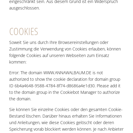
ein­ge­schränkt sein. Aus die­sem Grund ist ein Wider­spruch
ausgeschlossen.
COO­KIES
Soweit Sie uns durch Ihre Brow­ser­ein­stel­lun­gen oder
Zustim­mung die Ver­wen­dung von Coo­kies erlau­ben, kön­nen
fol­gen­de Coo­kies auf unse­ren Web­sei­ten zum Ein­satz
kommen:
Error: The domain WWW.ANNAWALBAUM.DE is not
authorized to show the cookie declaration for domain group
ID 6b4a4648-9588-4784-8f74-d8686a4e1d30. Please add it
to the domain group in the Cookiebot Manager to authorize
the domain.
Sie kön­nen Sie ein­zel­ne Coo­kies oder den gesam­ten Coo­kie-
Bestand löschen. Dar­über hin­aus erhal­ten Sie Infor­ma­tio­nen
und Anlei­tun­gen, wie die­se Coo­kies gelöscht oder deren
Spei­che­rung vor­ab blo­ckiert wer­den kön­nen. Je nach Anbie­ter