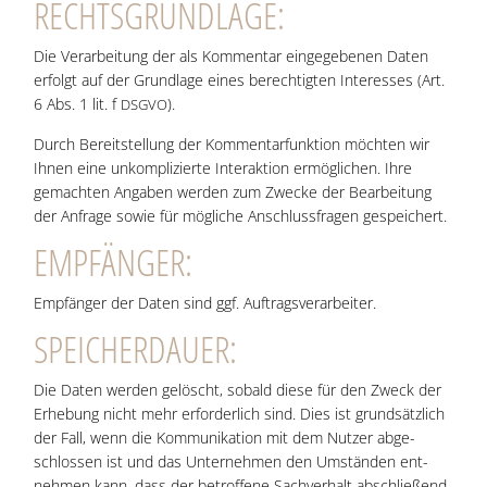
RECHTS­GRUND­LA­GE:
Die Ver­ar­bei­tung der als Kom­men­tar ein­ge­ge­be­nen Daten
erfolgt auf der Grund­la­ge eines berech­tig­ten Inter­es­ses (Art.
6 Abs. 1 lit. f
).
DSGVO
Durch Bereit­stel­lung der Kom­men­tar­funk­ti­on möch­ten wir
Ihnen eine unkom­pli­zier­te Inter­ak­ti­on ermög­li­chen. Ihre
gemach­ten Anga­ben wer­den zum Zwe­cke der Bear­bei­tung
der Anfra­ge sowie für mög­li­che Anschluss­fra­gen gespeichert.
EMP­FÄN­GER:
Emp­fän­ger der Daten sind ggf. Auftragsverarbeiter.
SPEI­CHER­DAU­ER:
Die Daten wer­den gelöscht, sobald die­se für den Zweck der
Erhe­bung nicht mehr erfor­der­lich sind. Dies ist grund­sätz­lich
der Fall, wenn die Kom­mu­ni­ka­ti­on mit dem Nut­zer abge­
schlos­sen ist und das Unter­neh­men den Umstän­den ent­
neh­men kann, dass der betrof­fe­ne Sach­ver­halt abschlie­ßend