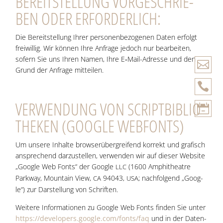
BEREIT­STEL­LUNG VOR­GE­SCHRIE­
BEN ODER ERFORDERLICH:
Die Bereit­stel­lung Ihrer per­so­nen­be­zo­ge­nen Daten erfolgt
frei­wil­lig. Wir kön­nen Ihre Anfra­ge jedoch nur bear­bei­ten,
sofern Sie uns Ihren Namen, Ihre E‑Mail-Adres­se und den

Grund der Anfra­ge mitteilen.

VER­WEN­DUNG VON SCRIPT­BI­BLIO­

THE­KEN (GOOG­LE WEBFONTS)
Um unse­re Inhal­te brow­se­r­ü­ber­grei­fend kor­rekt und gra­fisch
anspre­chend dar­zu­stel­len, ver­wen­den wir auf die­ser Web­site
„Goog­le Web Fonts“ der Goog­le
(1600 Amphi­theat­re
LLC
Park­way, Moun­tain View,
94043,
; nach­fol­gend „Goog­
CA
USA
le“) zur Dar­stel­lung von Schriften.
Wei­te­re Infor­ma­tio­nen zu Goog­le Web Fonts fin­den Sie unter
https://developers.google.com/fonts/faq
und in der Daten­