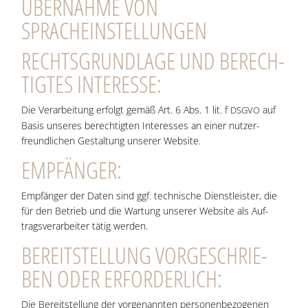
ÜBER­NAH­ME VON
SPRACHEINSTELLUNGEN
RECHTS­GRUND­LA­GE UND BERECH­
TIG­TES INTERESSE:
Die Ver­ar­bei­tung erfolgt gemäß Art. 6 Abs. 1 lit. f
auf
DSGVO
Basis unse­res berech­tig­ten Inter­es­ses an einer nut­zer­
freund­li­chen Gestal­tung unse­rer Website.
EMP­FÄN­GER:
Emp­fän­ger der Daten sind ggf. tech­ni­sche Dienst­leis­ter, die
für den Betrieb und die War­tung unse­rer Web­site als Auf­
trags­ver­ar­bei­ter tätig werden.
BEREIT­STEL­LUNG VOR­GE­SCHRIE­
BEN ODER ERFORDERLICH:
Die Bereit­stel­lung der vor­ge­nann­ten per­so­nen­be­zo­ge­nen