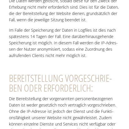
Die Daten wer­den gelöscht, sobald die­se für den Zweck der
Erhe­bung nicht mehr erfor­der­lich sind. Dies ist für die Daten,
die der Bereit­stel­lung der Web­site die­nen, grund­sätz­lich der
Fall, wenn die jewei­li­ge Sit­zung been­det ist.
Im Fal­le der Spei­che­rung der Daten in Log­files ist dies nach
spä­tes­tens 14 Tagen der Fall. Eine dar­über­hin­aus­ge­hen­de
Spei­che­rung ist mög­lich. In die­sem Fall wer­den die IP-Adres­
sen der Nut­zer anony­mi­siert, sodass eine Zuord­nung des
auf­ru­fen­den Cli­ents nicht mehr mög­lich ist.
BEREIT­STEL­LUNG VOR­GE­SCHRIE­
BEN ODER ERFORDERLICH:
Die Bereit­stel­lung der vor­ge­nann­ten per­so­nen­be­zo­ge­nen
Daten ist weder gesetz­lich noch ver­trag­lich vor­ge­schrie­ben.
Ohne die IP-Adres­se ist jedoch der Dienst und die Funk­ti­
ons­fä­hig­keit unse­rer Web­site nicht gewähr­leis­tet. Zudem
kön­nen ein­zel­ne Diens­te und Ser­vices nicht ver­füg­bar oder