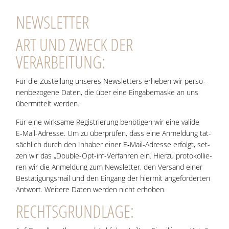
NEWS­LET­TER
ART UND ZWECK DER
VERARBEITUNG:
Für die Zustel­lung unse­res News­let­ters erhe­ben wir per­so­
nen­be­zo­ge­ne Daten, die über eine Ein­ga­be­mas­ke an uns
über­mit­telt werden.
Für eine wirk­sa­me Regis­trie­rung benö­ti­gen wir eine vali­de
E‑Mail-Adres­se. Um zu über­prü­fen, dass eine Anmel­dung tat­
säch­lich durch den Inha­ber einer E‑Mail-Adres­se erfolgt, set­
zen wir das „Double-Opt-in“-Verfahren ein. Hier­zu pro­to­kol­lie­
ren wir die Anmel­dung zum News­let­ter, den Ver­sand einer
Bestä­ti­gungs­mail und den Ein­gang der hier­mit ange­for­der­ten
Ant­wort. Wei­te­re Daten wer­den nicht erhoben.
RECHTS­GRUND­LA­GE: