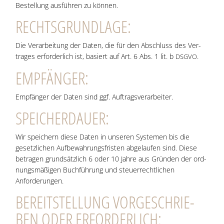
Bestel­lung aus­füh­ren zu können.
RECHTS­GRUND­LA­GE:
Die Ver­ar­bei­tung der Daten, die für den Abschluss des Ver­
tra­ges erfor­der­lich ist, basiert auf Art. 6 Abs. 1 lit. b
.
DSGVO
EMP­FÄN­GER:
Emp­fän­ger der Daten sind ggf. Auftragsverarbeiter.
SPEI­CHER­DAU­ER:
Wir spei­chern die­se Daten in unse­ren Sys­te­men bis die
gesetz­li­chen Auf­be­wah­rungs­fris­ten abge­lau­fen sind. Die­se
betra­gen grund­sätz­lich 6 oder 10 Jah­re aus Grün­den der ord­
nungs­mä­ßi­gen Buch­füh­rung und steu­er­recht­li­chen
Anforderungen.
BEREIT­STEL­LUNG VOR­GE­SCHRIE­
BEN ODER ERFORDERLICH: