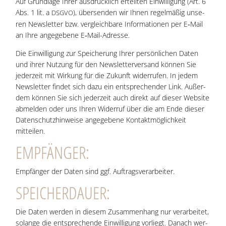
Auf Grund­la­ge Ihrer aus­drück­lich erteil­ten Ein­wil­li­gung (Art. 6
Abs. 1 lit. a
), über­sen­den wir Ihnen regel­mä­ßig unse­
DSGVO
ren News­let­ter bzw. ver­gleich­ba­re Infor­ma­tio­nen per E‑Mail
an Ihre ange­ge­be­ne E‑Mail-Adres­se.
Die Ein­wil­li­gung zur Spei­che­rung Ihrer per­sön­li­chen Daten
und ihrer Nut­zung für den News­let­ter­ver­sand kön­nen Sie
jeder­zeit mit Wir­kung für die Zukunft wider­ru­fen. In jedem
News­let­ter fin­det sich dazu ein ent­spre­chen­der Link. Außer­
dem kön­nen Sie sich jeder­zeit auch direkt auf die­ser Web­site
abmel­den oder uns Ihren Wider­ruf über die am Ende die­ser
Daten­schutz­hin­wei­se ange­ge­be­ne Kon­takt­mög­lich­keit
mitteilen.
EMP­FÄN­GER:
Emp­fän­ger der Daten sind ggf. Auftragsverarbeiter.
SPEI­CHER­DAU­ER:
Die Daten wer­den in die­sem Zusam­men­hang nur ver­ar­bei­tet,
solan­ge die ent­spre­chen­de Ein­wil­li­gung vor­liegt. Danach wer­