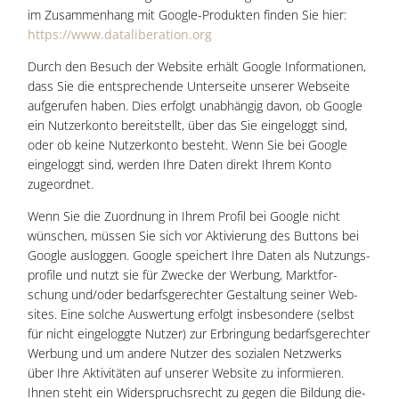
im Zusam­men­hang mit Goog­le-Pro­duk­ten fin­den Sie hier:
https://www.dataliberation.org
Durch den Besuch der Web­site erhält Goog­le Infor­ma­tio­nen,
dass Sie die ent­spre­chen­de Unter­sei­te unse­rer Web­sei­te
auf­ge­ru­fen haben. Dies erfolgt unab­hän­gig davon, ob Goog­le
ein Nut­zer­kon­to bereit­stellt, über das Sie ein­ge­loggt sind,
oder ob kei­ne Nut­zer­kon­to besteht. Wenn Sie bei Goog­le
ein­ge­loggt sind, wer­den Ihre Daten direkt Ihrem Kon­to
zugeordnet.
Wenn Sie die Zuord­nung in Ihrem Pro­fil bei Goog­le nicht
wün­schen, müs­sen Sie sich vor Akti­vie­rung des But­tons bei
Goog­le aus­log­gen. Goog­le spei­chert Ihre Daten als Nut­zungs­
pro­fi­le und nutzt sie für Zwe­cke der Wer­bung, Markt­for­
schung und/oder bedarfs­ge­rech­ter Gestal­tung sei­ner Web­
sites. Eine sol­che Aus­wer­tung erfolgt ins­be­son­de­re (selbst
für nicht ein­ge­logg­te Nut­zer) zur Erbrin­gung bedarfs­ge­rech­ter
Wer­bung und um ande­re Nut­zer des sozia­len Netz­werks
über Ihre Akti­vi­tä­ten auf unse­rer Web­site zu infor­mie­ren.
Ihnen steht ein Wider­spruchs­recht zu gegen die Bil­dung die­