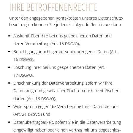
IHRE BETROF­FE­NEN­RECH­TE
Unter den ange­ge­be­nen Kon­takt­da­ten unse­res Daten­schutz­
be­auf­trag­ten kön­nen Sie jeder­zeit fol­gen­de Rech­te ausüben:
Aus­kunft über Ihre bei uns gespei­cher­ten Daten und
deren Ver­ar­bei­tung (Art. 15
),
DSGVO
Berich­ti­gung unrich­ti­ger per­so­nen­be­zo­ge­ner Daten (Art.
16
),
DSGVO
Löschung Ihrer bei uns gespei­cher­ten Daten (Art.
17
),
DSGVO
Ein­schrän­kung der Daten­ver­ar­bei­tung, sofern wir Ihre
Daten auf­grund gesetz­li­cher Pflich­ten noch nicht löschen
dür­fen (Art. 18
),
DSGVO
Wider­spruch gegen die Ver­ar­bei­tung Ihrer Daten bei uns
(Art. 21
) und
DSGVO
Daten­über­trag­bar­keit, sofern Sie in die Daten­ver­ar­bei­tung
ein­ge­wil­ligt haben oder einen Ver­trag mit uns abge­schlos­