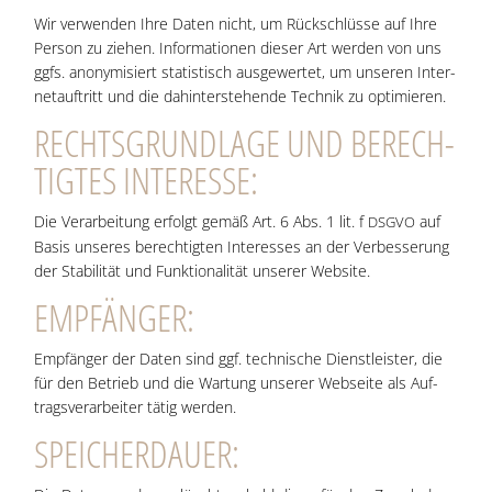
Wir ver­wen­den Ihre Daten nicht, um Rück­schlüs­se auf Ihre
Per­son zu zie­hen. Infor­ma­tio­nen die­ser Art wer­den von uns
ggfs. anony­mi­siert sta­tis­tisch aus­ge­wer­tet, um unse­ren Inter­
net­auf­tritt und die dahin­ter­ste­hen­de Tech­nik zu optimieren.
RECHTS­GRUND­LA­GE UND BERECH­
TIG­TES INTERESSE:
Die Ver­ar­bei­tung erfolgt gemäß Art. 6 Abs. 1 lit. f
auf
DSGVO
Basis unse­res berech­tig­ten Inter­es­ses an der Ver­bes­se­rung
der Sta­bi­li­tät und Funk­tio­na­li­tät unse­rer Website.
EMP­FÄN­GER:
Emp­fän­ger der Daten sind ggf. tech­ni­sche Dienst­leis­ter, die
für den Betrieb und die War­tung unse­rer Web­sei­te als Auf­
trags­ver­ar­bei­ter tätig werden.
SPEI­CHER­DAU­ER: