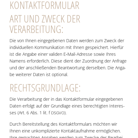
KON­TAKT­FOR­MU­LAR
ART UND ZWECK DER
VERARBEITUNG:
Die von Ihnen ein­ge­ge­be­nen Daten wer­den zum Zweck der
indi­vi­du­el­len Kom­mu­ni­ka­ti­on mit Ihnen gespei­chert. Hier­für
ist die Anga­be einer vali­den E‑Mail-Adres­se sowie Ihres
Namens erfor­der­lich. Die­se dient der Zuord­nung der Anfra­ge
und der anschlie­ßen­den Beant­wor­tung der­sel­ben. Die Anga­
be wei­te­rer Daten ist optional.
RECHTS­GRUND­LA­GE:
Die Ver­ar­bei­tung der in das Kon­takt­for­mu­lar ein­ge­ge­be­nen
Daten erfolgt auf der Grund­la­ge eines berech­tig­ten Inter­es­
ses (Art. 6 Abs. 1 lit. f
).
DSGVO
Durch Bereit­stel­lung des Kon­takt­for­mu­lars möch­ten wir
Ihnen eine unkom­pli­zier­te Kon­takt­auf­nah­me ermög­li­chen.
Ihre gemach­ten Anga­ben wer­den zum Zwe­cke der Bear­bei­