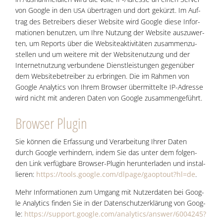
von Goog­le in den
über­tra­gen und dort gekürzt. Im Auf­
USA
trag des Betrei­bers die­ser Web­site wird Goog­le die­se Infor­
ma­tio­nen benut­zen, um Ihre Nut­zung der Web­site aus­zu­wer­
ten, um Reports über die Web­site­ak­ti­vi­tä­ten zusam­men­zu­
stel­len und um wei­te­re mit der Web­site­nut­zung und der
Inter­net­nut­zung ver­bun­de­ne Dienst­leis­tun­gen gegen­über
dem Web­site­be­trei­ber zu erbrin­gen. Die im Rah­men von
Goog­le Ana­ly­tics von Ihrem Brow­ser über­mit­tel­te IP-Adres­se
wird nicht mit ande­ren Daten von Goog­le zusammengeführt.
Brow­ser Plugin
Sie kön­nen die Erfas­sung und Ver­ar­bei­tung Ihrer Daten
durch Goog­le ver­hin­dern, indem Sie das unter dem fol­gen­
den Link ver­füg­ba­re Brow­ser-Plug­in her­un­ter­la­den und instal­
lie­ren:
https://tools.google.com/dlpage/gaoptout?hl=de
.
Mehr Infor­ma­tio­nen zum Umgang mit Nut­zer­da­ten bei Goog­
le Ana­ly­tics fin­den Sie in der Daten­schutz­er­klä­rung von Goog­
le:
https://support.google.com/analytics/answer/6004245?