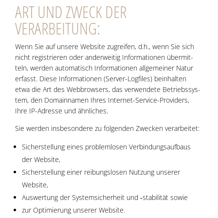
ART UND ZWECK DER
VERARBEITUNG:
Wenn Sie auf unse­re Web­site zugrei­fen, d.h., wenn Sie sich
nicht regis­trie­ren oder ander­wei­tig Infor­ma­tio­nen über­mit­
teln, wer­den auto­ma­tisch Infor­ma­tio­nen all­ge­mei­ner Natur
erfasst. Die­se Infor­ma­tio­nen (Ser­ver-Log­files) beinhal­ten
etwa die Art des Web­brow­sers, das ver­wen­de­te Betriebs­sys­
tem, den Domain­na­men Ihres Inter­net-Ser­vice-Pro­vi­ders,
Ihre IP-Adres­se und ähnliches.
Sie wer­den ins­be­son­de­re zu fol­gen­den Zwe­cken verarbeitet:
Sicher­stel­lung eines pro­blem­lo­sen Ver­bin­dungs­auf­baus
der Website,
Sicher­stel­lung einer rei­bungs­lo­sen Nut­zung unse­rer
Website,
Aus­wer­tung der Sys­tem­si­cher­heit und ‑sta­bi­li­tät sowie
zur Opti­mie­rung unse­rer Website.