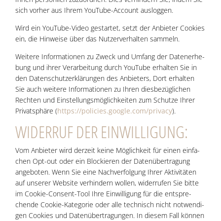
sich vor­her aus Ihrem You­Tube-Account ausloggen.
Wird ein You­Tube-Video gestar­tet, setzt der Anbie­ter Coo­kies
ein, die Hin­wei­se über das Nut­zer­ver­hal­ten sammeln.
Wei­te­re Infor­ma­tio­nen zu Zweck und Umfang der Daten­er­he­
bung und ihrer Ver­ar­bei­tung durch You­Tube erhal­ten Sie in
den Daten­schutz­er­klä­run­gen des Anbie­ters, Dort erhal­ten
Sie auch wei­te­re Infor­ma­tio­nen zu Ihren dies­be­züg­li­chen
Rech­ten und Ein­stel­lungs­mög­lich­kei­ten zum Schut­ze Ihrer
Pri­vat­sphä­re (
https://policies.google.com/privacy
).
WIDER­RUF DER EINWILLIGUNG:
Vom Anbie­ter wird der­zeit kei­ne Mög­lich­keit für einen ein­fa­
chen Opt-out oder ein Blo­ckie­ren der Daten­über­tra­gung
ange­bo­ten. Wenn Sie eine Nach­ver­fol­gung Ihrer Akti­vi­tä­ten
auf unse­rer Web­site ver­hin­dern wol­len, wider­ru­fen Sie bit­te
im Coo­kie-Con­sent-Tool Ihre Ein­wil­li­gung für die ent­spre­
chen­de Coo­kie-Kate­go­rie oder alle tech­nisch nicht not­wen­di­
gen Coo­kies und Daten­über­tra­gun­gen. In die­sem Fall kön­nen