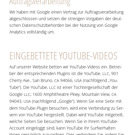
Auf­trags­ver­ar­bei­tung
Wir haben mit Goog­le einen Ver­trag zur Auf­trags­ver­ar­bei­tung
abge­schlos­sen und set­zen die stren­gen Vor­ga­ben der deut­
schen Daten­schutz­be­hör­den bei der Nut­zung von Goog­le
Ana­ly­tics voll­stän­dig um.
EIN­GE­BET­TE­TE YOUTUBE-VIDEOS
Auf unse­rer Web­site bet­ten wir You­Tube-Vide­os ein. Betrei­
ber der ent­spre­chen­den Plug­ins ist die You­Tube,
, 901
LLC
Cher­ry Ave., San Bru­no,
94066,
(nach­fol­gend „You­
CA
USA
Tube“). Die You­Tube,
ist einer Toch­ter­ge­sell­schaft der
LLC
Goog­le
, 1600 Amphi­theat­re Pkwy, Moun­tain View,
LLC
CA
94043,
(nach­fol­gend „Goog­le“). Wenn Sie eine Sei­te mit
USA
dem You­Tube-Plug­in besu­chen, wird eine Ver­bin­dung zu Ser­
vern von You­Tube her­ge­stellt. Dabei wird You­Tube mit­ge­teilt,
wel­che Sei­ten Sie besu­chen. Wenn Sie in Ihrem You­Tube-
Account ein­ge­loggt sind, kann You­Tube Ihr Surf­ver­hal­ten
Ihnen per­sön­lich zuzu­ord­nen. Dies ver­hin­dern Sie, indem Sie