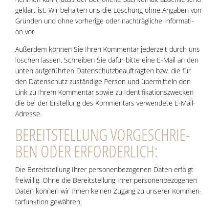
geklärt ist. Wir behal­ten uns die Löschung ohne Anga­ben von
Grün­den und ohne vor­he­ri­ge oder nach­träg­li­che Infor­ma­ti­
on vor.
Außer­dem kön­nen Sie Ihren Kom­men­tar jeder­zeit durch uns
löschen las­sen. Schrei­ben Sie dafür bit­te eine E‑Mail an den
unten auf­ge­führ­ten Daten­schutz­be­auf­trag­ten bzw. die für
den Daten­schutz zustän­di­ge Per­son und über­mit­teln den
Link zu Ihrem Kom­men­tar sowie zu Iden­ti­fi­ka­ti­ons­zwe­cken
die bei der Erstel­lung des Kom­men­tars ver­wen­de­te E‑Mail-
Adres­se.
BEREIT­STEL­LUNG VOR­GE­SCHRIE­
BEN ODER ERFORDERLICH:
Die Bereit­stel­lung Ihrer per­so­nen­be­zo­ge­nen Daten erfolgt
frei­wil­lig. Ohne die Bereit­stel­lung Ihrer per­so­nen­be­zo­ge­nen
Daten kön­nen wir Ihnen kei­nen Zugang zu unse­rer Kom­men­
tar­funk­ti­on gewähren.