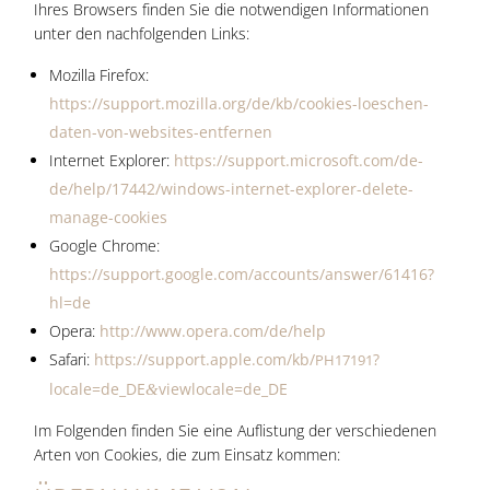
Ihres Brow­sers fin­den Sie die not­wen­di­gen Infor­ma­tio­nen
unter den nach­fol­gen­den Links:
Mozil­la Fire­fox:
https://support.mozilla.org/de/kb/cookies-loeschen-
daten-von-websites-entfernen
Inter­net Explo­rer:
https://support.microsoft.com/de-
de/help/17442/windows-internet-explorer-delete-
manage-cookies
Goog­le Chro­me:
https://support.google.com/accounts/answer/61416?
hl=de
Ope­ra:
http://www.opera.com/de/help
Safa­ri:
https://support.apple.com/kb/
?
PH17191
locale=de_DE
viewlocale=de_DE
&
Im Fol­gen­den fin­den Sie eine Auf­lis­tung der ver­schie­de­nen
Arten von Coo­kies, die zum Ein­satz kommen: