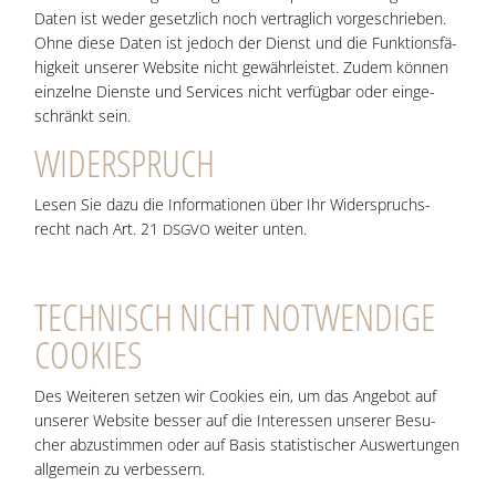
Daten ist weder gesetz­lich noch ver­trag­lich vor­ge­schrie­ben.
Ohne die­se Daten ist jedoch der Dienst und die Funk­ti­ons­fä­
hig­keit unse­rer Web­site nicht gewähr­leis­tet. Zudem kön­nen
ein­zel­ne Diens­te und Ser­vices nicht ver­füg­bar oder ein­ge­
schränkt sein.
WIDER­SPRUCH
Lesen Sie dazu die Infor­ma­tio­nen über Ihr Wider­spruchs­
recht nach Art. 21
wei­ter unten.
DSGVO
TECH­NISCH NICHT NOT­WEN­DI­GE
COOKIES
Des Wei­te­ren set­zen wir Coo­kies ein, um das Ange­bot auf
unse­rer Web­site bes­ser auf die Inter­es­sen unse­rer Besu­
cher abzu­stim­men oder auf Basis sta­tis­ti­scher Aus­wer­tun­gen
all­ge­mein zu verbessern.