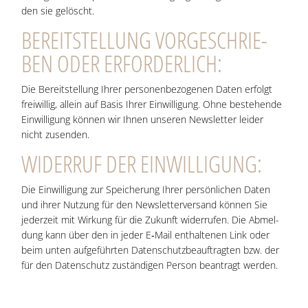
den sie gelöscht.
BEREIT­STEL­LUNG VOR­GE­SCHRIE­
BEN ODER ERFORDERLICH:
Die Bereit­stel­lung Ihrer per­so­nen­be­zo­ge­nen Daten erfolgt
frei­wil­lig, allein auf Basis Ihrer Ein­wil­li­gung. Ohne bestehen­de
Ein­wil­li­gung kön­nen wir Ihnen unse­ren News­let­ter lei­der
nicht zusenden.
WIDER­RUF DER EINWILLIGUNG:
Die Ein­wil­li­gung zur Spei­che­rung Ihrer per­sön­li­chen Daten
und ihrer Nut­zung für den News­let­ter­ver­sand kön­nen Sie
jeder­zeit mit Wir­kung für die Zukunft wider­ru­fen. Die Abmel­
dung kann über den in jeder E‑Mail ent­hal­te­nen Link oder
beim unten auf­ge­führ­ten Daten­schutz­be­auf­trag­ten bzw. der
für den Daten­schutz zustän­di­gen Per­son bean­tragt werden.