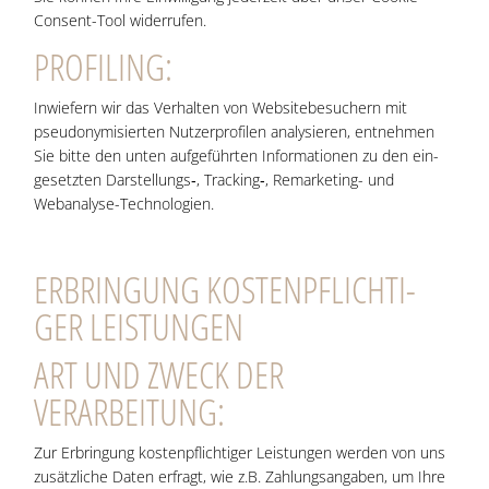
Con­sent-Tool widerrufen.
PRO­FIL­ING:
Inwie­fern wir das Ver­hal­ten von Web­site­be­su­chern mit
pseud­ony­mi­sier­ten Nut­zer­pro­fi­len ana­ly­sie­ren, ent­neh­men
Sie bit­te den unten auf­ge­führ­ten Infor­ma­tio­nen zu den ein­
ge­setz­ten Darstellungs‑, Tracking‑, Remar­ke­ting- und
Webanalyse-Technologien.
ERBRIN­GUNG KOS­TEN­PFLICH­TI­
GER LEISTUNGEN
ART UND ZWECK DER
VERARBEITUNG:
Zur Erbrin­gung kos­ten­pflich­ti­ger Leis­tun­gen wer­den von uns
zusätz­li­che Daten erfragt, wie z.B. Zah­lungs­an­ga­ben, um Ihre