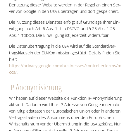
Benut­zung die­ser Web­site wer­den in der Regel an einen Ser­
ver von Goog­le in den
über­tra­gen und dort gespeichert.
USA
Die Nut­zung die­ses Diens­tes erfolgt auf Grund­la­ge Ihrer Ein­
wil­li­gung nach Art. 6 Abs. 1 lit. a
und § 25 Abs. 1 25
DSGVO
Abs. 1
. Die Ein­wil­li­gung ist jeder­zeit widerrufbar.
TDDDG
Die Daten­über­tra­gung in die
wird auf die Stan­dard­ver­
USA
trags­klau­seln der EU-Kom­mis­si­on gestützt. Details fin­den Sie
hier:
https://privacy.google.com/businesses/controllerterms/m
ccs/
.
Anony­mi­sie­rung
IP
Wir haben auf die­ser Web­site die Funk­ti­on IP-Anony­mi­sie­rung
akti­viert. Dadurch wird Ihre IP-Adres­se von Goog­le inner­halb
von Mit­glied­staa­ten der Euro­päi­schen Uni­on oder in ande­ren
Ver­trags­staa­ten des Abkom­mens über den Euro­päi­schen
Wirt­schafts­raum vor der Über­mitt­lung in die
gekürzt. Nur
USA
in Aus­nah­me­fäl­len wird die vol­le IP-Adres­se an einen Ser­ver