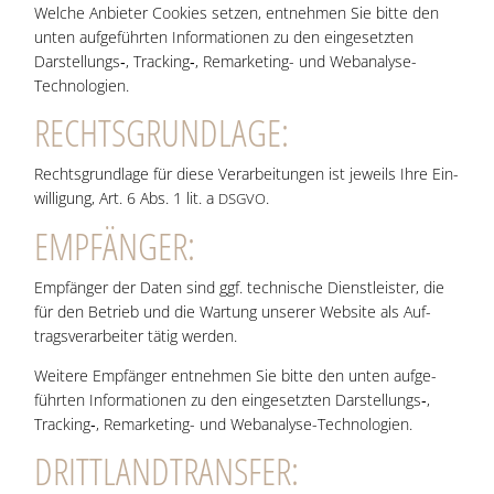
Wel­che Anbie­ter Coo­kies set­zen, ent­neh­men Sie bit­te den
unten auf­ge­führ­ten Infor­ma­tio­nen zu den ein­ge­setz­ten
Darstellungs‑, Tracking‑, Remar­ke­ting- und Webanalyse-
Technologien.
RECHTS­GRUND­LA­GE:
Rechts­grund­la­ge für die­se Ver­ar­bei­tun­gen ist jeweils Ihre Ein­
wil­li­gung, Art. 6 Abs. 1 lit. a
.
DSGVO
EMP­FÄN­GER:
Emp­fän­ger der Daten sind ggf. tech­ni­sche Dienst­leis­ter, die
für den Betrieb und die War­tung unse­rer Web­site als Auf­
trags­ver­ar­bei­ter tätig werden.
Wei­te­re Emp­fän­ger ent­neh­men Sie bit­te den unten auf­ge­
führ­ten Infor­ma­tio­nen zu den ein­ge­setz­ten Darstellungs‑,
Tracking‑, Remar­ke­ting- und Webanalyse-Technologien.
DRITT­LAND­TRANS­FER: